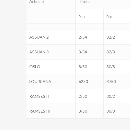
Articolo
Titolo
Nm
Ne
ASSUAN 2
2/54
32/2
ASSUAN 3
3/54
32/3
OSLO
8/50
30/8
LOUISIANA
6250
3750
RAMSES II
2/50
30/2
RAMSES III
3/50
30/3