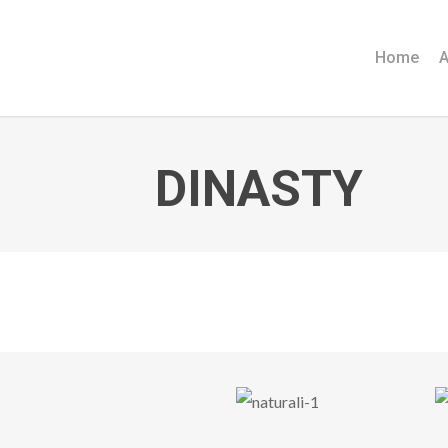
Home
A
DINASTY