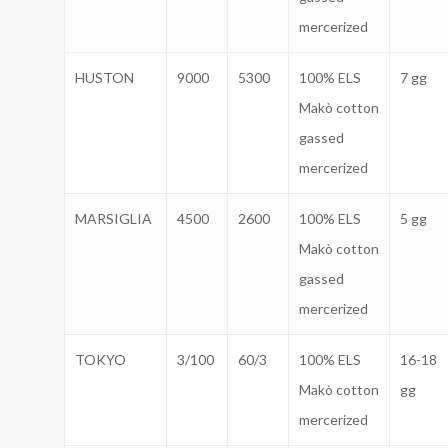
mercerized
HUSTON
9000
5300
100% ELS
7 gg
Makò cotton
gassed
mercerized
MARSIGLIA
4500
2600
100% ELS
5 gg
Makò cotton
gassed
mercerized
TOKYO
3/100
60/3
100% ELS
16-18
Makò cotton
gg
mercerized