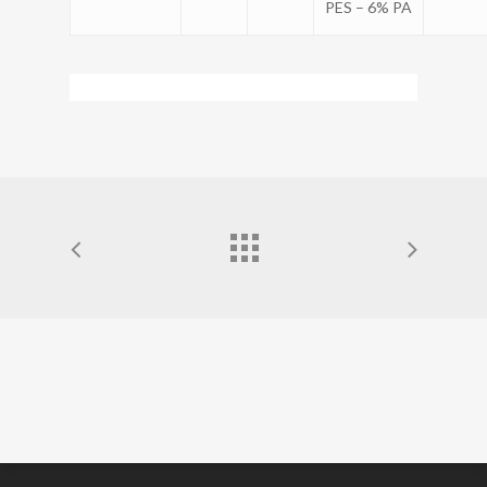
PES – 6% PA