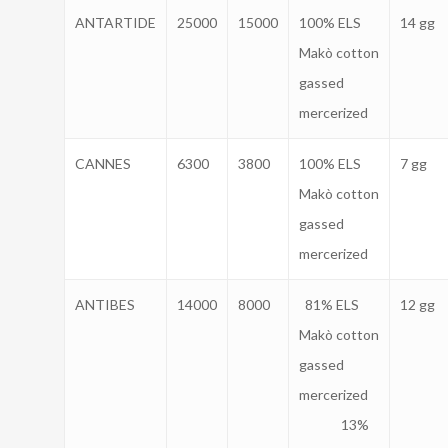
ANTARTIDE
25000
15000
100% ELS
14 gg
Makò cotton
gassed
mercerized
CANNES
6300
3800
100% ELS
7 gg
Makò cotton
gassed
mercerized
ANTIBES
14000
8000
81% ELS
12 gg
Makò cotton
gassed
mercerized
13%